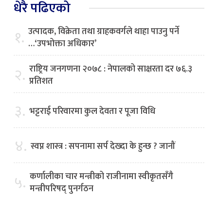
धेरै पढिएको
उत्पादक, विक्रेता तथा ग्राहकवर्गले थाहा पाउनु पर्ने
१.
…‘उपभोक्ता अधिकार’
राष्ट्रिय जनगणना २०७८ : नेपालको साक्षरता दर ७६.३
२.
प्रतिशत
३.
भट्टराई परिवारमा कुल देवता र पूजा विधि
४.
स्वप्न शास्त्र : सपनामा सर्प देख्दा के हुन्छ ? जानौं
कर्णालीका चार मन्त्रीको राजीनामा स्वीकृतसँगै
५.
मन्त्रीपरिषद् पुनर्गठन