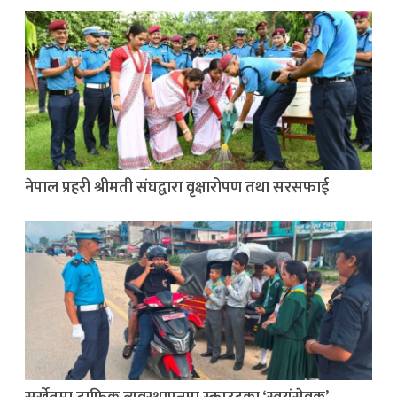
नेपाल प्रहरी श्रीमती संघद्वारा वृक्षारोपण तथा सरसफाई